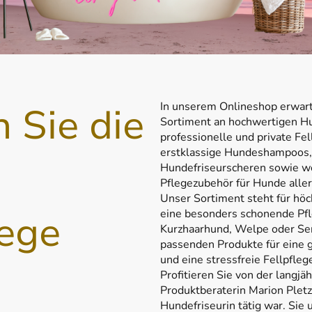
 Sie die
In unserem Onlineshop erwarte
Sortiment an hochwertigen Hu
professionelle und private Fel
erstklassige Hundeshampoos
Hundefriseurscheren sowie w
Pflegezubehör für Hunde aller
Unser Sortiment steht für höch
ege
eine besonders schonende Pf
Kurzhaarhund, Welpe oder Seni
passenden Produkte für eine g
und eine stressfreie Fellpfleg
Profitieren Sie von der langjä
Produktberaterin Marion Pletz,
Hundefriseurin tätig war. Sie 