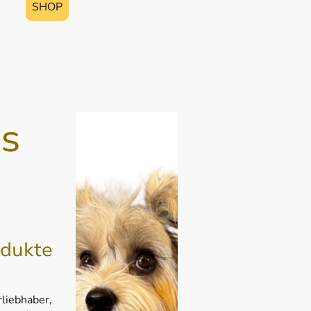
SHOP
s
dukte
rliebhaber,