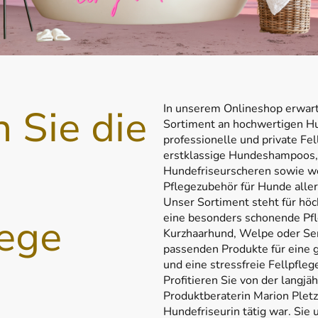
 Sie die
In unserem Onlineshop erwarte
Sortiment an hochwertigen Hu
professionelle und private Fel
erstklassige Hundeshampoos
Hundefriseurscheren sowie w
Pflegezubehör für Hunde aller
Unser Sortiment steht für höch
ege
eine besonders schonende Pf
Kurzhaarhund, Welpe oder Seni
passenden Produkte für eine g
und eine stressfreie Fellpfleg
Profitieren Sie von der langjä
Produktberaterin Marion Pletz,
Hundefriseurin tätig war. Sie 