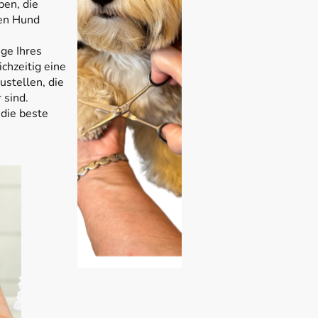
ben, die
ren Hund
ege Ihres
chzeitig eine
stellen, die
 sind.
 die beste